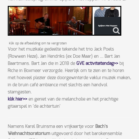
klik op de afbeelding om te vergroten
Voor het muzikale gedeelte tekende het trio Jack Poels
(Rowwen Heze), Jan Hendriks (ex Doe Maar) en … Bart Jan
Baartmans. Bart Jan die in 2018 de
GVE activiteitendag>>
bij
Riche in Boxmeer verzorgde. Heerlijk om te zien en te horen
met hoeveel plezier deze doorgewinterde vaklui muziek maken,
in de bruin café ambiance met slechts een handvol
stamgasten.
klik hier>>
en geniet van de melancholie en het prachtige
gitaarspel in 'de achtertuin'
Namens Karel Bruinsma een vrijkaartje voor
Bach's
Weihnachtsoratorium
uitgevoerd door het barokensemble