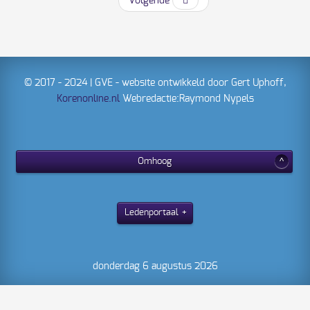
Volgende
© 2017 - 2024 | GVE - website ontwikkeld door Gert Uphoff,
Korenonline.nl
Webredactie:Raymond Nypels
Omhoog
Ledenportaal
donderdag 6 augustus 2026