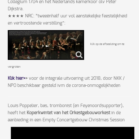
Collegium 1704 en het Nederlands kamerkoor olv Peter
Dijkstra.
★★★★ NRC: “tweeënhalf uur vol aanstekelijke feestelijkheid
en vertroostende verstilling”:
klik op de afbeelding om te
vergroten
Klik hier>
>
voor de integrale uitvoering uit 2018, door NKK /
NPO beschikbaar gesteld ivm de corona-onmogelijkheden
Louis Poppelier, bas, trombonist (en Feyenoordsupporter),
heeft het
Koperkwintet van het Orkestgebouworkest
in de
aanbieding in een Empty Concertgebouw Christmas Session