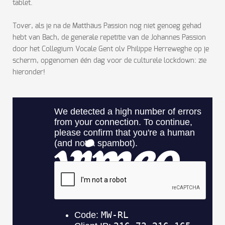
tablet.
Tover, als je na de Matthäus Passion nog niet genoeg gehad
hebt van Bach, de generale repetitie van de Johannes Passion
door het Collegium Vocale Gent olv Philippe Herreweghe op je
scherm, opgenomen één dag voor de culturele lockdown: zie
hieronder!