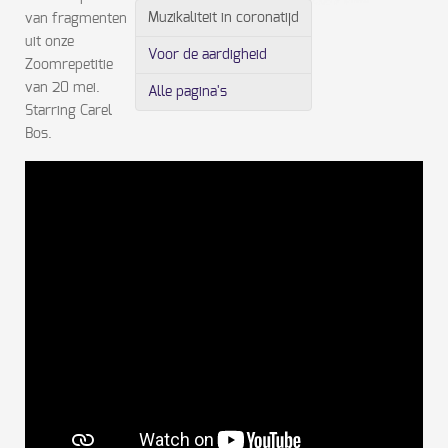
Muzikaliteit in coronatijd
van fragmenten
uit onze
Voor de aardigheid
Zoomrepetitie
van 20 mei.
Alle pagina's
Starring Carel
Bos.