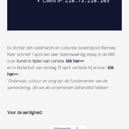
Ex dichter des vaderlands en culturele duizendpoot Ramsey
Nasr schreef 1 april een zeer lezenswaardig essay in de NRC
over
kunst in tijden van corona
:
klik hier>>
en in Buitenhof van zondag 19 april vertelde hij erover:
klik
hier>>
:
'
Onderwijs, cultuur en zorg zijn de fundamenten van de
samenleving, die we als ornamenten behandeld hebben'
Voor de aardigheid: