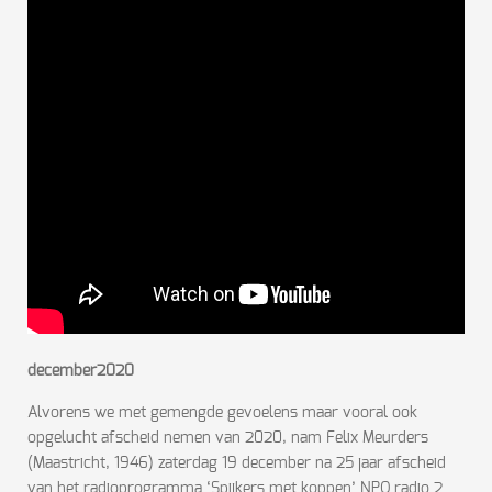
december2020
Alvorens we met gemengde gevoelens maar vooral ook
opgelucht afscheid nemen van 2020, nam Felix Meurders
(Maastricht, 1946) zaterdag 19 december na 25 jaar afscheid
van het radioprogramma ‘Spijkers met koppen’ NPO radio 2.