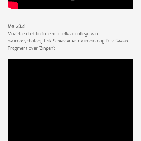
Mei 2021
Muziek en het brein: een muzikaal college van
neuropsycholoog Erik Scherder en neurobioloog Dick Swaab.
Fragment over 'Zingen':