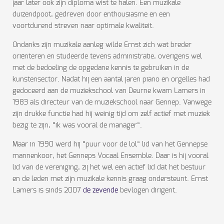
jaar later ook zijn diploma wist te halen. Een muzikale
duizendpoot, gedreven door enthousiasme en een
voortdurend streven naar optimale kwaliteit.
Ondanks zijn muzikale aanleg wilde Ernst zich wat breder
oriënteren en studeerde tevens administratie, overigens wel
met de bedoeling de opgedane kennis te gebruiken in de
kunstensector. Nadat hij een aantal jaren piano en orgelles had
gedoceerd aan de muziekschool van Deurne kwam Lamers in
1983 als directeur van de muziekschool naar Gennep. Vanwege
zijn drukke functie had hij weinig tijd om zelf actief met muziek
bezig te zijn, “ik was vooral de manager”.
Maar in 1990 werd hij “puur voor de lol” lid van het Gennepse
mannenkoor, het Genneps Vocaal Ensemble. Daar is hij vooral
lid van de vereniging, zij het wel een actief lid dat het bestuur
en de leden met zijn muzikale kennis graag ondersteunt. Ernst
Lamers is sinds 2007
de zevende
bevlogen dirigent.