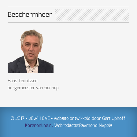
Beschermheer
Hans Teunissen
burgemeester van Gennep
© 2017 - 2024 | GVE - website ontwikkeld door Gert Uphoff,
Korenonline.nl
Webredactie:Raymond Nypels