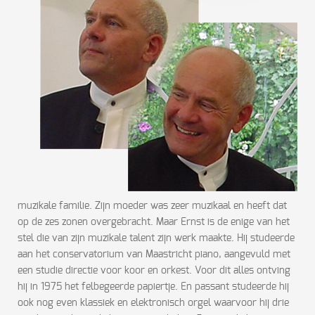
muzikale familie. Zijn moeder was zeer muzikaal en heeft dat
op de zes zonen overgebracht. Maar Ernst is de enige van het
stel die van zijn muzikale talent zijn werk maakte. Hij studeerde
aan het conservatorium van Maastricht piano, aangevuld met
een studie directie voor koor en orkest. Voor dit alles ontving
hij in 1975 het felbegeerde papiertje. En passant studeerde hij
ook nog even klassiek en elektronisch orgel waarvoor hij drie