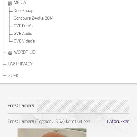
MEDIA
KoorKnaap
Concours Zwolle 2014
GVE Foto's
GVE Audio
GVE Video's
WORDT LID
UW PRIVACY
ZOEK ...
Ernst Lamers
Ernst Lamers (Tegelen, 1952) komt uit een
Afdrukken