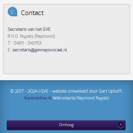
Contact
Secretaris van het GVE
R.H.D. Nypels (Raymond)
T: 0485 - 540153
E:
secretaris@gennepsvocaal.nl
© 2017 - 2024 | GVE - website ontwikkeld door Gert Uphoff,
Korenonline.nl
Webredactie:Raymond Nypels
Omhoog