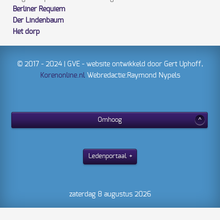
Berliner Requiem
Der Lindenbaum
Het dorp
© 2017 - 2024 | GVE - website ontwikkeld door Gert Uphoff,
Korenonline.nl
Webredactie:Raymond Nypels
Omhoog
Ledenportaal
zaterdag 8 augustus 2026