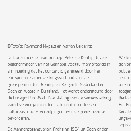
©Foto's: Raymond Nypels en Marian Leideritz
De burgemeester van Gennep, Peter de Koning, tevens
Werken
beschermheer van het Genneps Vocaal, memoreerde in
de vor
zijn inleiding dat het concert is geïnitieerd door het
publie
euregionaal samenwerkingsverband van vier
rerum 
grensgemeenten: Gennep en Bergen in Nederland en
Jenkin
Goch en Weeze in Duitsland. Het wordt ondersteund door
toegan
de Euregio Rijn-Waal. Doelstelling van de samenwerking
Bertol
van deze vier gemeenten is de contacten tussen
Het Be
culturele/muziek verenigingen over de grens heen te
Karl J
bevorderen.
uitgev
sopraa
De Männergesangverein Frohsinn 1904 uit Goch onder