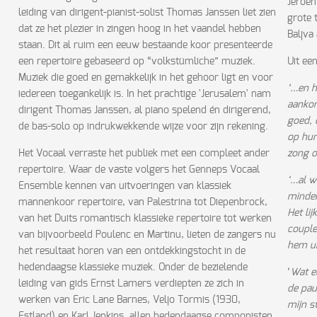
Jeroe
leiding van dirigent-pianist-solist Thomas Janssen liet zien
grote 
dat ze het plezier in zingen hoog in het vaandel hebben
Baljva
staan. Dit al ruim een eeuw bestaande koor presenteerde
een repertoire gebaseerd op “volkstümliche” muziek.
Uit ee
Muziek die goed en gemakkelijk in het gehoor ligt en voor
‘…en h
iedereen toegankelijk is. In het prachtige 'Jerusalem' nam
aankon
dirigent Thomas Janssen, al piano spelend én dirigerend,
goed, 
de bas-solo op indrukwekkende wijze voor zijn rekening.
op hun
Het Vocaal verraste het publiek met een compleet ander
zong o
repertoire. Waar de vaste volgers het Genneps Vocaal
‘…al w
Ensemble kennen van uitvoeringen van klassiek
minder
mannenkoor repertoire, van Palestrina tot Diepenbrock,
Het li
van het Duits romantisch klassieke repertoire tot werken
couple
van bijvoorbeeld Poulenc en Martinu, lieten de zangers nu
hem ui
het resultaat horen van een ontdekkingstocht in de
hedendaagse klassieke muziek. Onder de bezielende
’
Wat e
leiding van gids Ernst Lamers verdiepten ze zich in
de pauz
werken van Eric Lane Barnes, Veljo Tormis (1930,
mijn s
Estland) en Karl Jenkins, allen hedendaagse componisten.