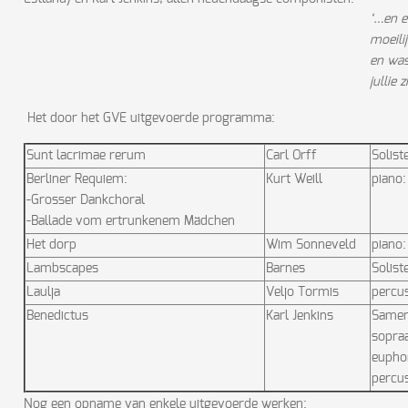
‘…en e
moeili
en was
jullie 
Het door het GVE uitgevoerde programma:
Sunt lacrimae rerum
Carl Orff
Solist
Berliner Requiem:
Kurt Weill
piano:
-Grosser Dankchoral
-Ballade vom ertrunkenem Mädchen
Het dorp
Wim Sonneveld
piano:
Lambscapes
Barnes
Solist
Laulja
Veljo Tormis
percus
Benedictus
Karl Jenkins
Samen
sopraa
eupho
percus
Nog een opname van enkele uitgevoerde werken: