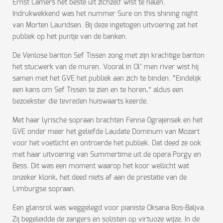
Ernst Lamers het beste uit zichzelf wist te halen.
Indrukwekkend was het nummer Sure on this shining night
van Morten Lauridsen. Bij deze ingetogen uitvoering zat het
publiek op het puntje van de banken.
De Venlose bariton Sef Tissen zong met zijn krachtige bariton
het stucwerk van de muren. Vooral in Ol’ men river wist hij
samen met het GVE het publiek aan zich te binden. “Eindelijk
een kans om Sef Tissen te zien en te horen,” aldus een
bezoekster die tevreden huiswaarts keerde.
Met haar lyrische sopraan brachten Fenna Ograjensek en het
GVE onder meer het geliefde Laudate Dominum van Mozart
voor het voetlicht en ontroerde het publiek. Dat deed ze ook
met haar uitvoering van Summertime uit de opera Porgy en
Bess. Dit was een moment waarop het koor wellicht wat
onzeker klonk, het deed niets af aan de prestatie van de
Limburgse sopraan.
Een glansrol was weggelegd voor pianiste Oksana Bos-Baljva.
Zij begeleidde de zangers en solisten op virtuoze wijze. In de