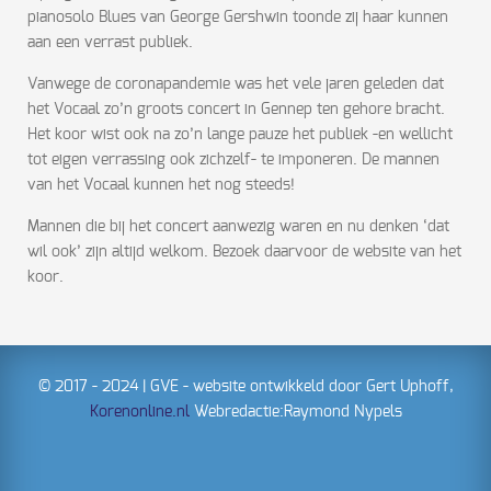
pianosolo Blues van George Gershwin toonde zij haar kunnen
aan een verrast publiek.
Vanwege de coronapandemie was het vele jaren geleden dat
het Vocaal zo’n groots concert in Gennep ten gehore bracht.
Het koor wist ook na zo’n lange pauze het publiek -en wellicht
tot eigen verrassing ook zichzelf- te imponeren. De mannen
van het Vocaal kunnen het nog steeds!
Mannen die bij het concert aanwezig waren en nu denken ‘dat
wil ook’ zijn altijd welkom. Bezoek daarvoor de website van het
koor.
© 2017 - 2024 | GVE - website ontwikkeld door Gert Uphoff,
Korenonline.nl
Webredactie:Raymond Nypels