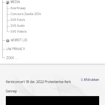
MEDIA
KoorKnaap
Concours Zwolle 2014
GVE Foto's
GVE Audio
GVE Video's
WORDT LID
UW PRIVACY
ZOEK ...
Afdrukken
Kerstconcert 18 dec 2022 Protestantse Kerk
Gennep