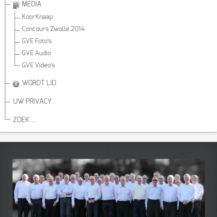
MEDIA
KoorKnaap
Concours Zwolle 2014
GVE Foto's
GVE Audio
GVE Video's
WORDT LID
UW PRIVACY
ZOEK ...