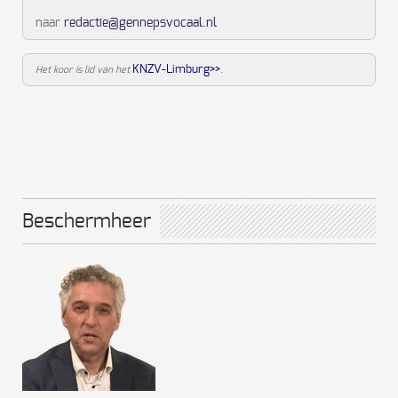
naar
redactie@gennepsvocaal.nl
KNZV-Limburg>>
Het koor is lid van het
.
Beschermheer